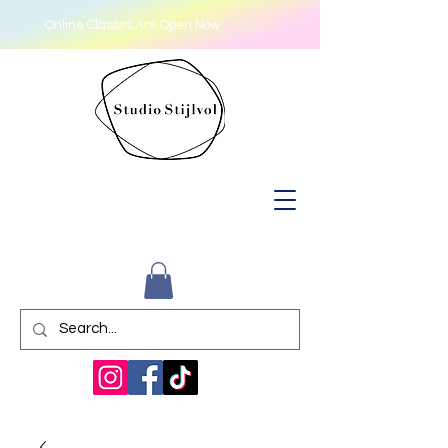
Online Classes Are Open Now
More Info