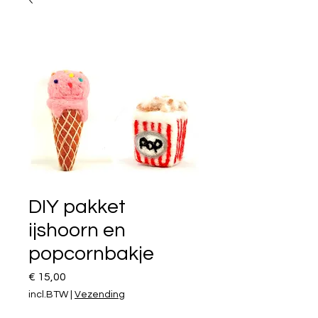
DIY pakket
ijshoorn en
popcornbakje
Prijs
€ 15,00
incl.BTW
|
Vezending