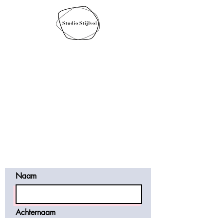
Wil je meer informatie of
een gratis offerte? Vul
onderstaand formulier in.
Let op! Vaak komt mijn
antwoord in de spambox.
Daarom vraag ik om een
telefoonnummer, ik stuur
dan een sms of whatsapp
te bevestiging.
Naam
Achternaam