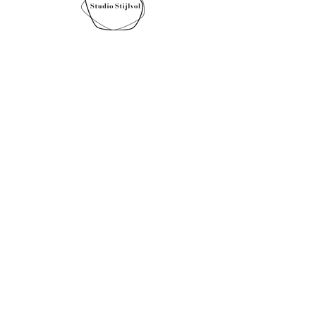
Wil je meer informatie of
een gratis offerte? Vul
onderstaand formulier in.
Let op! Vaak komt mijn
antwoord in de spambox.
Daarom vraag ik om een
telefoonnummer, ik stuur
dan een sms of whatsapp
te bevestiging.
Naam
Achternaam