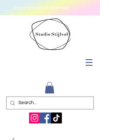
Online Classes Are Open Now
More Info