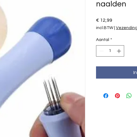
naalden
Prijs
€ 12,99
incl.BTW
|
Vezendin
Aantal
*
I