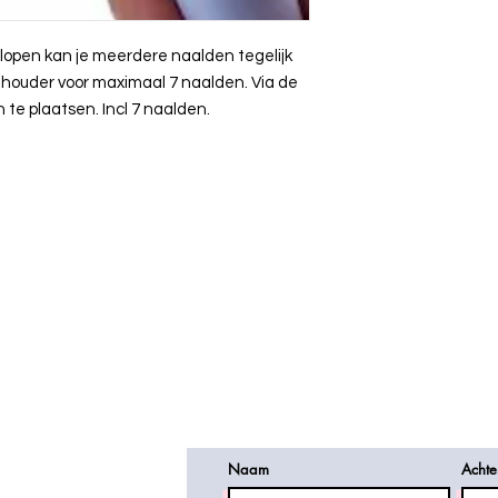
erlopen kan je meerdere naalden tegelijk
 houder voor maximaal 7 naalden. Via de
te plaatsen. Incl 7 naalden.
Wil je meer informatie of ee
Vul onderstaand formulier in
Let op! Vaak komt mijn antw
spambox.
Daarom vraag ik om een te
stuur dan een sms of whats
Naam
Acht