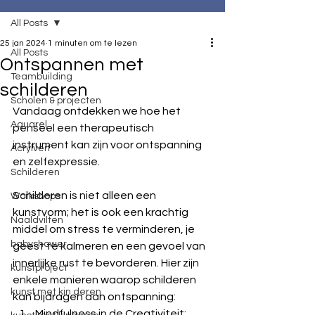
All Posts
25 jan 2024
1 minuten om te lezen
All Posts
Ontspannen met
Teambuilding
schilderen
Scholen & projecten
Vandaag ontdekken we hoe het 
Aquarel
penseel een therapeutisch 
instrument kan zijn voor ontspanning 
Acrylverf
en zelfexpressie.
Schilderen
Schilderen is niet alleen een 
Workshops
kunstvorm; het is ook een krachtig 
Naaldvilten
middel om stress te verminderen, je 
babyshower
geest te kalmeren en een gevoel van 
innerlijke rust te bevorderen. Hier zijn 
kunstproject
enkele manieren waarop schilderen 
kunst met kin deren
kan bijdragen aan ontspanning:
Mindfulness in de Creativiteit: 