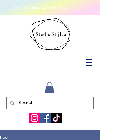
Online Classes Are Open Now
More Info
Post