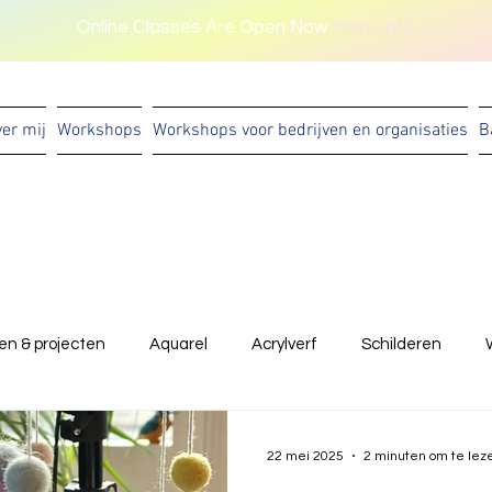
Online Classes Are Open Now
More Info
er mij
Workshops
Workshops voor bedrijven en organisaties
B
en & projecten
Aquarel
Acrylverf
Schilderen
kunst met kin deren
kunst met kinderen
22 mei 2025
2 minuten om te lez