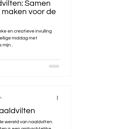
vilten: Samen
 maken voor de
ke en creatieve invulling
ellige middag met
mijn...
n
naaldvilten
e wereld van naaldvilten.
lten is een ambachtelijke