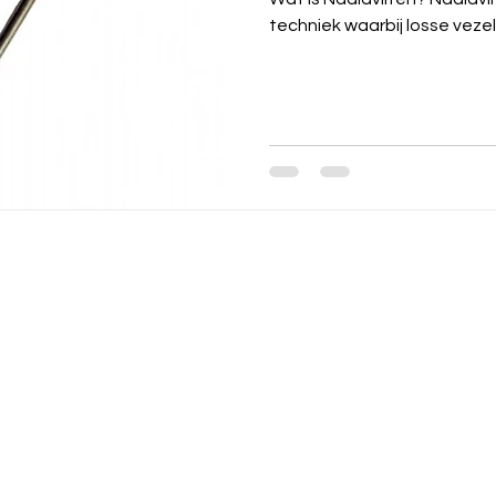
techniek waarbij losse vezels
Wil je meer informatie of ee
Vul onderstaand formulier in
Let op! Vaak komt mijn antw
spambox.
Daarom vraag ik om een te
stuur dan een sms of whats