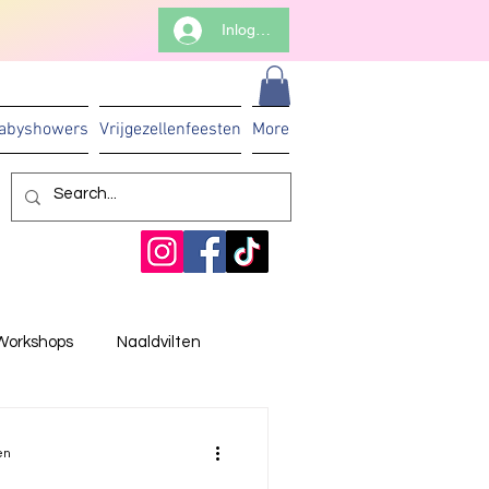
Inloggen
abyshowers
Vrijgezellenfeesten
More
Workshops
Naaldvilten
en