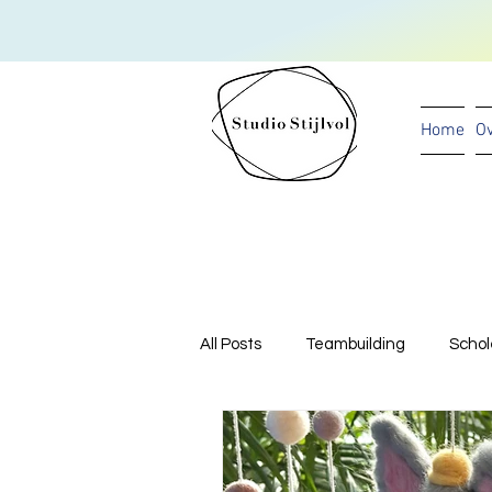
Home
Ov
All Posts
Teambuilding
Schol
babyshower
kunstproject