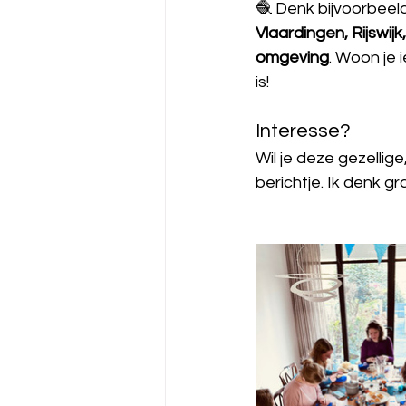
🧶 Denk bijvoorbeeld
Vlaardingen, Rijswij
omgeving
. Woon je 
is!
Interesse?
Wil je deze gezelli
berichtje. Ik denk g