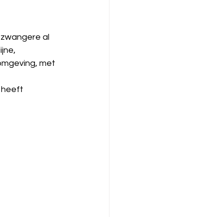
e zwangere al 
jne, 
 omgeving, met 
heeft 