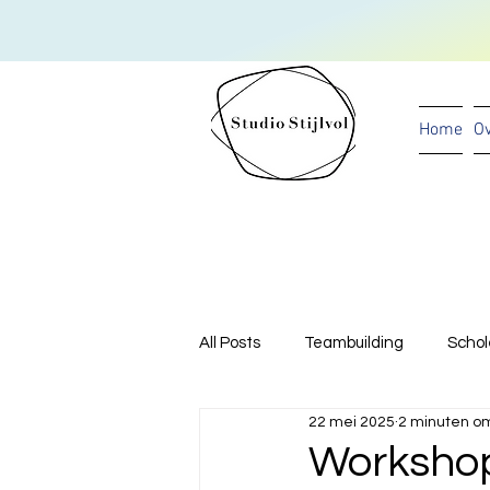
Home
Ov
All Posts
Teambuilding
Schol
22 mei 2025
2 minuten om
babyshower
kunstproject
Workshop