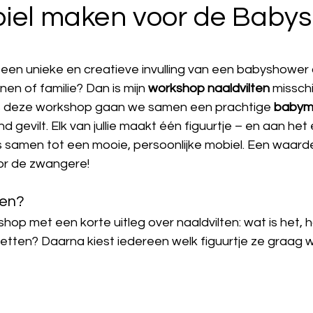
el maken voor de Baby
een unieke en creatieve invulling van een babyshower o
en of familie? Dan is mijn 
workshop naaldvilten
 missch
ns deze workshop gaan we samen een prachtige 
babym
 gevilt. Elk van jullie maakt één figuurtje – en aan het
s samen tot een mooie, persoonlijke mobiel. Een waarde
or de zwangere!
en?
op met een korte uitleg over naaldvilten: wat is het, h
etten? Daarna kiest iedereen welk figuurtje ze graag w