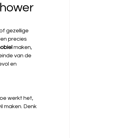
shower
f gezellige 
ien precies 
obiel
 maken, 
 einde van de 
vol en 
oe werkt het, 
il maken. Denk 