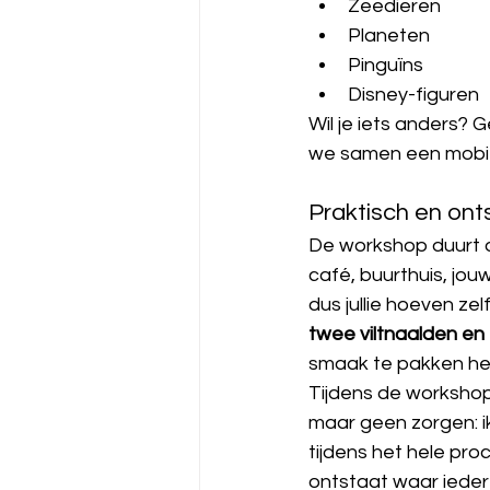
Zeedieren
Planeten
Pinguïns
Disney-figuren
Wil je iets anders?
we samen een mobiel
Praktisch en on
De workshop duurt 
café, buurthuis, jou
dus jullie hoeven z
twee viltnaalden en
smaak te pakken hee
Tijdens de workshop 
maar geen zorgen: ik
tijdens het hele pro
ontstaat waar iedere