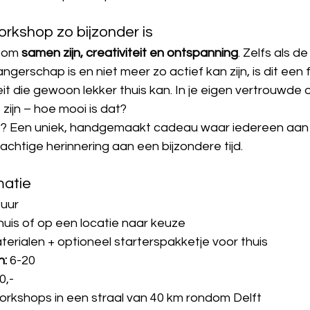
kshop zo bijzonder is
 om 
samen zijn, creativiteit en ontspanning
. Zelfs als d
gerschap is en niet meer zo actief kan zijn, is dit een fi
it die gewoon lekker thuis kan. In je eigen vertrouwde
 zijn – hoe mooi is dat?
at? Een uniek, handgemaakt cadeau waar iedereen aan 
chtige herinnering aan een bijzondere tijd.
matie
 uur
 thuis of op een locatie naar keuze
aterialen + optioneel starterspakketje voor thuis
: 
6-20
0,-
workshops in een straal van 40 km rondom Delft