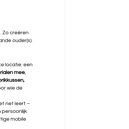
. Zo creëren 
ande ouder(s).
ke locatie: een 
erialen mee
, 
prikkussen, 
or wie de 
t net leert – 
persoonlijk 
tige mobile 