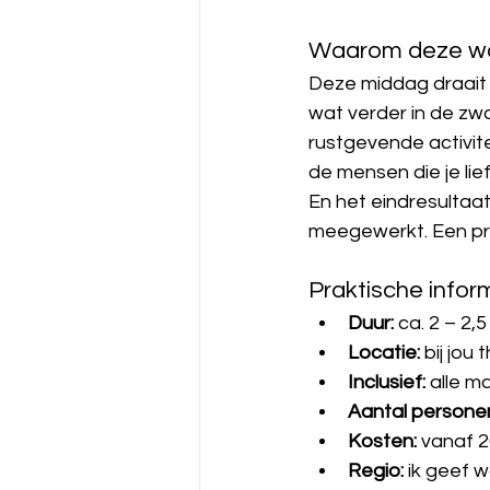
Waarom deze wor
Deze middag draait
wat verder in de zwan
rustgevende activite
de mensen die je lief
En het eindresulta
meegewerkt. Een pra
Praktische infor
Duur:
 ca. 2 – 2,5
Locatie:
 bij jou
Inclusief:
 alle m
Aantal personen
Kosten:
 vanaf 2
Regio:
 ik geef 