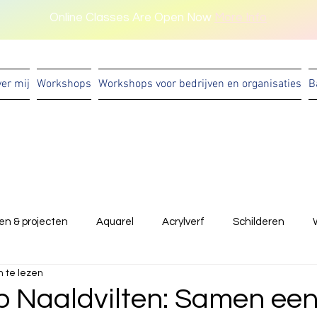
Online Classes Are Open Now
More Info
er mij
Workshops
Workshops voor bedrijven en organisaties
B
en & projecten
Aquarel
Acrylverf
Schilderen
 te lezen
kunst met kin deren
kunst met kinderen
 Naaldvilten: Samen ee