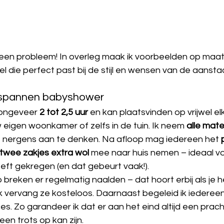
 Geen probleem! In overleg maak ik voorbeelden op maat
 die perfect past bij de stijl en wensen van de aansta
tspannen babyshower
ongeveer 
2 tot 2,5 uur
 en kan plaatsvinden op vrijwel el
w eigen woonkamer of zelfs in de tuin. Ik neem 
alle mat
elf nergens aan te denken. Na afloop mag iedereen het 
 twee zakjes extra wol
 mee naar huis nemen – ideaal vo
ft gekregen (en dat gebeurt vaak!).
breken er regelmatig naalden – dat hoort erbij als je he
 vervang ze kosteloos. Daarnaast begeleid ik iedereen 
ces. Zo garandeer ik dat er aan het eind altijd een prach
en trots op kan zijn.