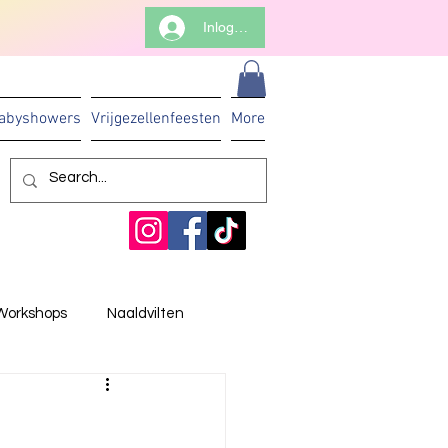
Inloggen
abyshowers
Vrijgezellenfeesten
More
Workshops
Naaldvilten
n