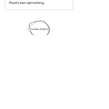
Plaats een opmerking...
Wil je meer informatie of
een gratis offerte? Vul
onderstaand formulier in.
Let op! Vaak komt mijn
antwoord in de spambox.
Daarom vraag ik om een
telefoonnummer, ik stuur
dan een sms of whatsapp
te bevestiging.
Naam