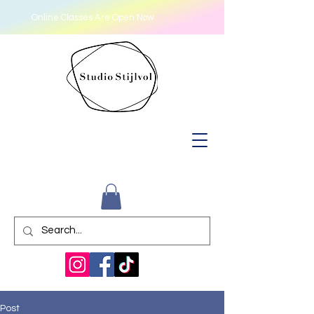
Online Classes Are Open Now
More Info
Post