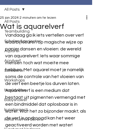
All Posts
25 jan 2024
2 minuten om te lezen
All Posts
Wat is aquarelverf
Teambuilding
Vandaag ga ik iets vertellen over verf 
Scholen & projecten
waarbij kleuren op magische wijze op 
papier dansen en vloeien: de wereld 
Aquarel
van aquarelverf. Iets waar sommige 
Acrylverf
mensen toch wat moeite mee 
hebben. Met aquarel moet je namelijk 
Schilderen
soms de controle van het vloeien van 
Workshops
de verf een beetje los durven laten.
Naaldvilten
Aquarelverf is een medium dat 
bestaat uit pigmenten vermengd met 
babyshower
een bindmiddel dat oplosbaar is in 
kunstproject
water. Wat het zo bijzonder maakt; als 
de verf is opdroogd kan het weer 
kunst met kin deren
geactiveerd worden met water!