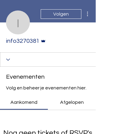
Meer acties
Volgen
info3270381
Beheerder
info3270381
Evenementen
Volg en beheer je evenementen hier.
Aankomend
Afgelopen
Nog geen tickets of RSVP's