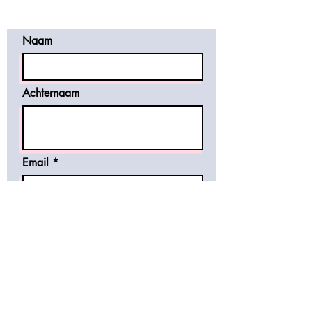
te bevestiging.
Naam
Achternaam
Email
tel nr.
bericht