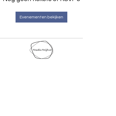
Evenementen bekijken
Wil je meer informatie of
een gratis offerte? Vul
onderstaand formulier in.
Let op! Vaak komt mijn
antwoord in de spambox.
Daarom vraag ik om een
telefoonnummer, ik stuur
dan een sms of whatsapp