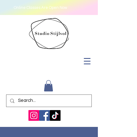
Online Classes Are Open Now
More Info